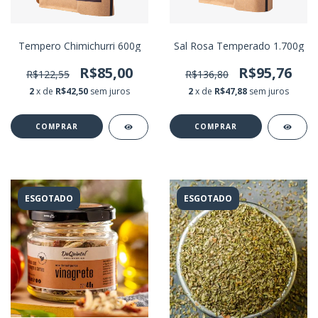
Tempero Chimichurri 600g
Sal Rosa Temperado 1.700g
R$85,00
R$95,76
R$122,55
R$136,80
2
x de
R$42,50
sem juros
2
x de
R$47,88
sem juros
ESGOTADO
ESGOTADO