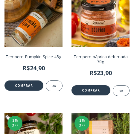
Tempero Pumpkin Spice 45g
Tempero páprica defumada
70g
R$24,90
R$23,90
3
%
3
%
OFF
OFF