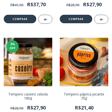
R$37,70
R$27,90
R$41,90
R$28,90
3
%
OFF
Tempero caseiro cebola
Tempero páprica picante
180g
70g
R$27,90
R$21,40
R$28,90