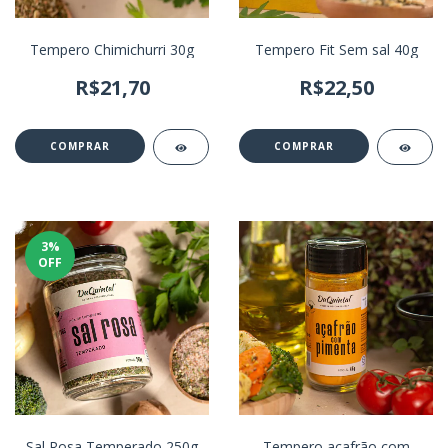
Tempero Chimichurri 30g
Tempero Fit Sem sal 40g
R$21,70
R$22,50
3
%
OFF
Sal Rosa Temperado 250g
Tempero açafrão com