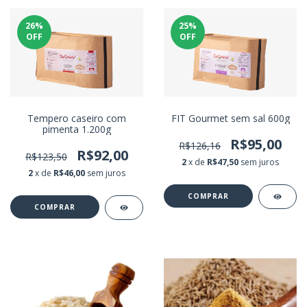
26
%
25
%
OFF
OFF
Tempero caseiro com
FIT Gourmet sem sal 600g
pimenta 1.200g
R$95,00
R$126,16
R$92,00
R$123,50
2
x de
R$47,50
sem juros
2
x de
R$46,00
sem juros