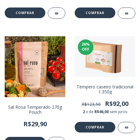
26
%
OFF
Tempero caseiro tradicional
1.350g
R$92,00
R$123,50
Sal Rosa Temperado 270g
Pouch
2
x de
R$46,00
sem juros
R$29,90